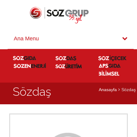
Sözdaş
Anasayfa
Sözdaş