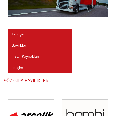
Tarihçe
Bayilikler
İnsan Kaynakları
İletişim
SÖZ GIDA BAYILIKLER